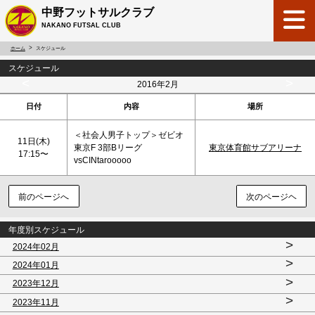
中野フットサルクラブ
NAKANO FUTSAL CLUB
ホーム
スケジュール
スケジュール
<
>
2016年2月
日付
内容
場所
＜社会人男子トップ＞ゼビオ
11日(木)
東京F 3部Bリーグ
東京体育館サブアリーナ
17:15〜
vsCINtarooooo
前のページへ
次のページヘ
年度別スケジュール
>
2024年02月
>
2024年01月
>
2023年12月
>
2023年11月