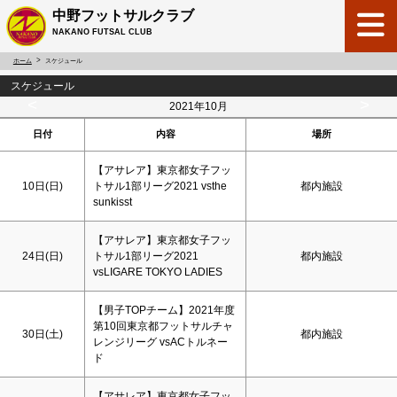
中野フットサルクラブ
NAKANO FUTSAL CLUB
ホーム
スケジュール
スケジュール
<
>
2021年10月
日付
内容
場所
【アサレア】東京都女子フッ
10日(
日
)
トサル1部リーグ2021 vsthe
都内施設
sunkisst
【アサレア】東京都女子フッ
24日(
日
)
トサル1部リーグ2021
都内施設
vsLIGARE TOKYO LADIES
【男子TOPチーム】2021年度
第10回東京都フットサルチャ
30日(
土
)
都内施設
レンジリーグ vsACトルネー
ド
【アサレア】東京都女子フッ