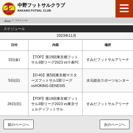
中野フットサルクラブ
NAKANO FUTSAL CLUB
ホーム
スケジュール
スケジュール
<
>
2023年11月
日付
内容
場所
【TOP】第19回東京都フット
3日(金)
すみだフットサルアリーナ
サル3部リーグ2023 vs十条FC
【O-40】第5回東京都マスタ
5日(
日
)
ーズフットサル1部リーグ
水元総合スポーツセンター
vsAOKING GENESIS
【TOP】第19回東京都フット
26日(
日
)
サル3部リーグ2023 vs東京ヴ
すみだフットサルアリーナ
ェルディフットサル
前のページへ
次のページヘ