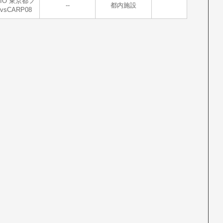
EBIO 東京都フ
--
都内施設
sCARP08