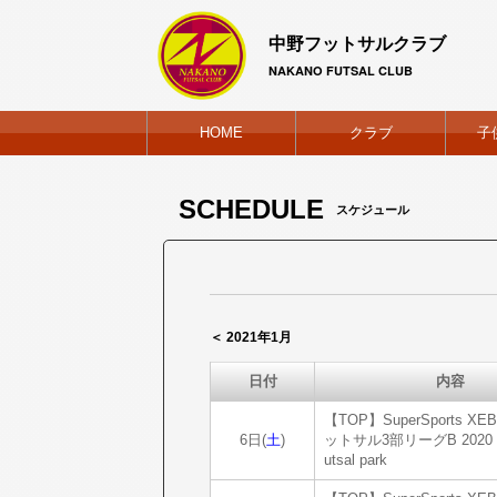
中野フットサルクラブ
NAKANO FUTSAL CLUB
HOME
クラブ
子
SCHEDULE
スケジュール
＜ 2021年1月
日付
内容
【TOP】SuperSports X
6日(
土
)
ットサル3部リーグB 2020 v
utsal park