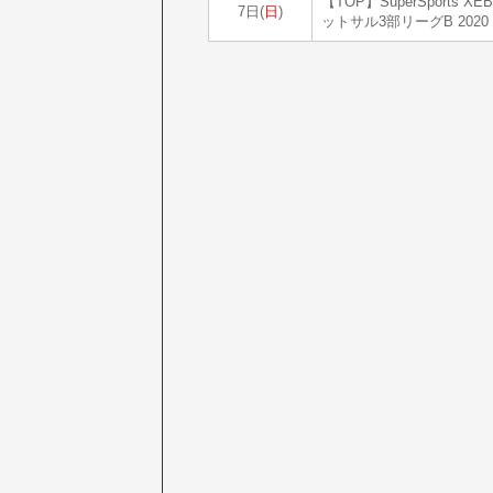
【TOP】SuperSports X
7日(
日
)
ットサル3部リーグB 2020 v