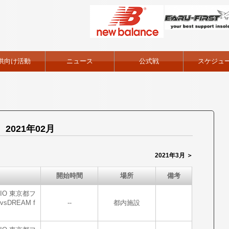
供向け活動
ニュース
公式戦
スケジュ
2021年02月
2021年3月 ＞
開始時間
場所
備考
EBIO 東京都フ
sDREAM f
--
都内施設