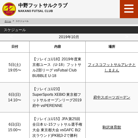
中野フットサルクラブ
NAKANO FUTSAL CLUB
ホーム
スケジュール
スケジュール
<
>
2019年10月
日付
内容
場所
【ソレイユU18】2019年度東
5日(
土
)
京都ユース（U-18）フットサ
フィスコフットサルアレナと
19:05〜
ル2部リーグ vsFutsal Club
しまえん
BUBBLE U-18
【ソレイユU23】
6日(
日
)
SuperSports XEBIO 東京都フ
府中スポーツガーデン
14:10〜
ットサルオープンリーグ2019
府中 vsPERENNE
【ソレイユU15】JFA 第25回
6日(
日
)
全日本Ｕ-15フットサル選手権
駒沢体育館
15:00〜
大会 東京都大会 vsGAFC B(2
次ラウンド)PK戦3-2で勝利