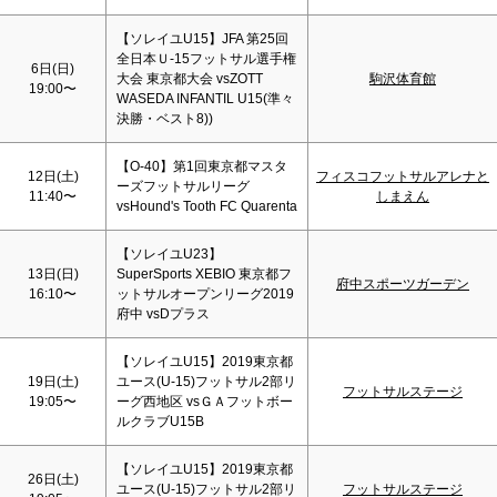
【ソレイユU15】JFA 第25回
全日本Ｕ-15フットサル選手権
6日(
日
)
大会 東京都大会 vsZOTT
駒沢体育館
19:00〜
WASEDA INFANTIL U15(準々
決勝・ベスト8))
【O-40】第1回東京都マスタ
12日(
土
)
フィスコフットサルアレナと
ーズフットサルリーグ
11:40〜
しまえん
vsHound's Tooth FC Quarenta
【ソレイユU23】
13日(
日
)
SuperSports XEBIO 東京都フ
府中スポーツガーデン
16:10〜
ットサルオープンリーグ2019
府中 vsDプラス
【ソレイユU15】2019東京都
19日(
土
)
ユース(U-15)フットサル2部リ
フットサルステージ
19:05〜
ーグ西地区 vsＧＡフットボー
ルクラブU15B
【ソレイユU15】2019東京都
26日(
土
)
ユース(U-15)フットサル2部リ
フットサルステージ