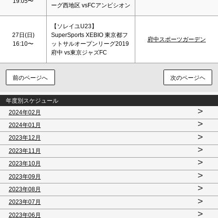
19:05〜
ーグ西地区 vsFCアンビシオン
【ソレイユU23】
27日(
日
)
SuperSports XEBIO 東京都フ
府中スポーツガーデン
16:10〜
ットサルオープンリーグ2019
府中 vs東京ジャズFC
前のページへ
次のページヘ
年度別スケジュール
>
2024年02月
>
2024年01月
>
2023年12月
>
2023年11月
>
2023年10月
>
2023年09月
>
2023年08月
>
2023年07月
>
2023年06月