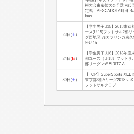
権大会東京都大会予選 vs3
定戦 PESCADOLA町田 Bai
inas
【学生男子U15】2018東京
ース(U-15)フットサル2部リ
23日(
土
)
グ西地区 vsカフリンガ東久
米U-15
【学生男子U18】2018年度
24日(
日
)
都ユース（U-18）フットサ
部リーグ vsSEIRITZ A
【TOP】SuperSports XEBI
30日(
土
)
東京都3部Aリーグ2018 vsK
フットサルクラブ