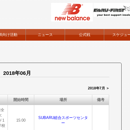
供向け活動
ニュース
公式戦
スケジュ
2018年06月
2018年7月 ＞
開始時間
場所
備考
回全
大
SUBARU総合スポーツセンタ
ド1
15:00
ー
学校