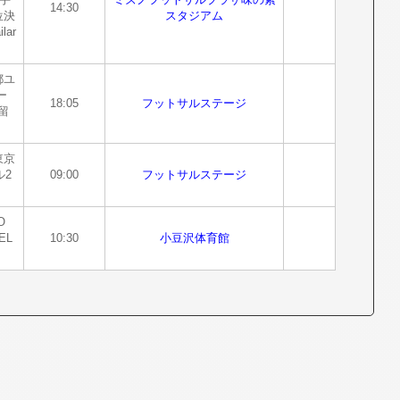
14:30
位決
スタジアム
lar
都ユ
ー
18:05
フットサルステージ
留
東京
ル2
09:00
フットサルステージ
O
EL
10:30
小豆沢体育館