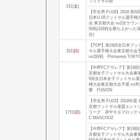
フットサル部
2日(
土
)
【学生男子U18】2018 第5
日本U-18フットサル選手権
会 東京都大会 vs2次ラウン
回戦(1回戦を勝ち上がった
合)
【TOP】第24回全日本フッ
3日(
日
)
サル選手権大会東京都大会
vs2回戦 Primavera TOKY
【中野FCアサレア】第19回
京都女子フットサル大会兼第
5回全日本女子フットサル選
権大会東京都大会予選 vs準
勝 FUSION
【学生男子U23】2018年度 
京都フットサル連盟エント
17日(
日
)
リーグ 府中ＳＧブロック v
C MASCOOZ
【中野FCアサレア】第19回
京都女子フットサル大会兼第
5回全日本女子フットサル選