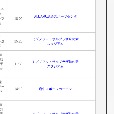
回全
大
SUBARU総合スポーツセンタ
ド2
18:00
ー
場
ト
ミズノフットサルプラザ味の素
予選
15:20
スタジアム
O
東
1
ミズノフットサルプラザ味の素
手
11:30
スタジアム
決
東
リー
14:10
府中スポーツガーデン
sF
東
1
手
ミズノフットサルプラザ味の素