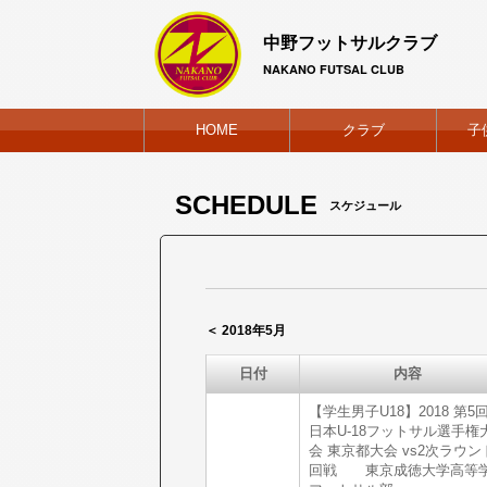
中野フットサルクラブ
NAKANO FUTSAL CLUB
HOME
クラブ
子
SCHEDULE
スケジュール
＜ 2018年5月
日付
内容
【学生男子U18】2018 第5
日本U-18フットサル選手権
会 東京都大会 vs2次ラウン
回戦 東京成徳大学高等