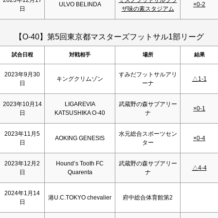
ULVO BELINDA
×0-2
日
ザ味の素スタジアム
【O-40】第5回東京都マスターズフットサル1部リーグ
試合日程
対戦相手
場所
結果
2023年9月30
すみだフットサルアリ
キングクリムゾン
△1-1
日
ーナ
2023年10月14
LIGAREVIA
武蔵野の森サブアリー
×0-1
日
KATSUSHIKA O-40
ナ
2023年11月5
水元総合スポーツセン
AOKING GENESIS
×0-4
日
ター
2023年12月2
Hound’s Tooth FC
武蔵野の森サブアリー
△4-4
日
Quarenta
ナ
2024年1月14
港U.C.TOKYO chevalier
府中総合体育館第2
日