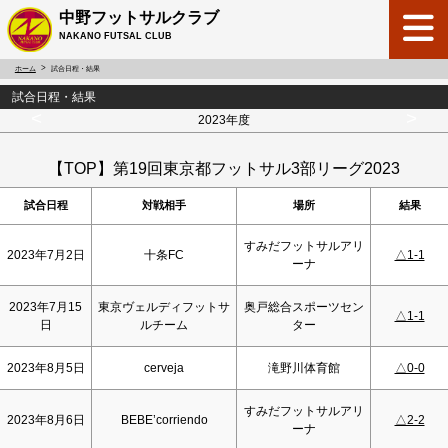
中野フットサルクラブ
NAKANO FUTSAL CLUB
ホーム
試合日程・結果
試合日程・結果
<
>
2023年度
【TOP】第19回東京都フットサル3部リーグ2023
試合日程
対戦相手
場所
結果
すみだフットサルアリ
2023年7月2日
十条FC
△1-1
ーナ
2023年7月15
東京ヴェルディフットサ
奥戸総合スポーツセン
△1-1
日
ルチーム
ター
2023年8月5日
cerveja
滝野川体育館
△0-0
すみだフットサルアリ
2023年8月6日
BEBE’corriendo
△2-2
ーナ