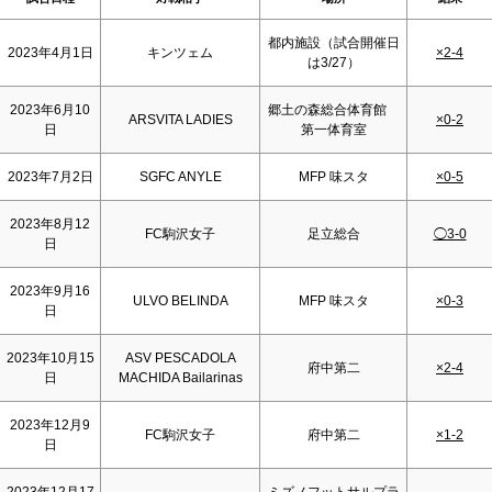
都内施設（試合開催日
2023年4月1日
キンツェム
×2-4
は3/27）
2023年6月10
郷土の森総合体育館
ARSVITA LADIES
×0-2
日
第一体育室
2023年7月2日
SGFC ANYLE
MFP 味スタ
×0-5
2023年8月12
FC駒沢女子
足立総合
◯3-0
日
2023年9月16
ULVO BELINDA
MFP 味スタ
×0-3
日
2023年10月15
ASV PESCADOLA
府中第二
×2-4
日
MACHIDA Bailarinas
2023年12月9
FC駒沢女子
府中第二
×1-2
日
2023年12月17
ミズノフットサルプラ