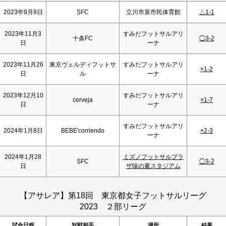
2023年9月9日
SFC
立川市泉市民体育館
△1-1
2023年11月3
すみだフットサルアリ
十条FC
◯3-2
日
ーナ
2023年11月26
東京ヴェルディフットサ
すみだフットサルアリ
×1-2
日
ル
ーナ
2023年12月10
すみだフットサルアリ
cerveja
×1-7
日
ーナ
すみだフットサルアリ
2024年1月8日
BEBE'corriendo
×2-3
ーナ
2024年1月28
ミズノフットサルプラ
SFC
◯3-2
日
ザ味の素スタジアム
【アサレア】第18回 東京都女子フットサルリーグ
2023 ２部リーグ
試合日程
対戦相手
場所
結果