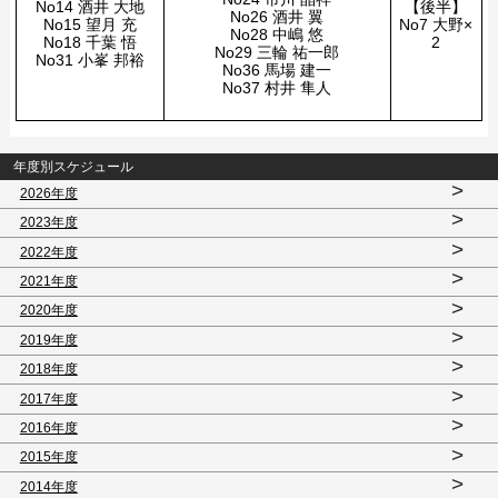
No14 酒井 大地
【後半】
No26 酒井 翼
No15 望月 充
No7 大野×
No28 中嶋 悠
No18 千葉 悟
2
No29 三輪 祐一郎
No31 小峯 邦裕
No36 馬場 建一
No37 村井 隼人
年度別スケジュール
>
2026年度
>
2023年度
>
2022年度
>
2021年度
>
2020年度
>
2019年度
>
2018年度
>
2017年度
>
2016年度
>
2015年度
>
2014年度