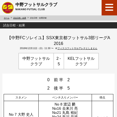
中野フットサルクラブ
NAKANO FUTSAL CLUB
ホーム
試合日程・結果
試合日程・結果詳細
試合日程・結果
【中野FCソレイユ】SSX東京都フットサル3部リーグA
2016
2016年12月11日（日）11:30 〜 ＠
フィスコフットサルアレナとしまえん
中野フットサル
2 -
KELフットサル
クラブ
5
クラブ
0 前 半 2
2 後 半 5
スタメン
ベンチ入りメンバー
得点
No 8 渡辺 麟
No16 去来川 亮
No21 丸島 裕紀
No 7 大野 史人
No24 市川 晶祥