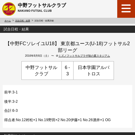
中野フットサルクラブ
NAKANO FUTSAL CLUB
ホーム
試合日程・結果
試合日程・結果詳細
試合日程・結果
【中野FCソレイユU18】 東京都ユース(U-18)フットサル2
部リーグ
2016年8月6日（土） 〜 ＠
ミズノフットサルプラザ味の素スタジアム
中野フットサル
6 -
日本学園アルバ
クラブ
3
トロス
前半:3-1
後半:3-2
合計:6-3
得点者:No.12村松×1 No.19野田×2 No.20伊藤×1 No.26酒井×1 OG