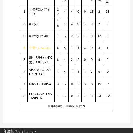
差
十条FCレディ
1
1
4
4
0
0
15
2
13
ース
2
1
2
early.f.t
4
3
0
1
11
2
9
0
5
al refigure 40
7
5
2
2
1
11
12
-1
6
中野FC Azalea
6
5
1
1
3
9
8
1
府中ｱｽﾚﾃｨｯｸFC
3
6
4
2
2
0
9
9
0
女子ｱｽﾋﾟﾗﾝﾁ
VESPA FUTSAL
4
4
4
1
1
1
7
9
-2
HACHIOJI
7
MANA CAMISA
3
5
0
2
3
8
15
-7
SUGINAMI FAN
8
1
5
0
4
1
11
23
-12
TASISTA
※第6節終了時点の順位表
年度別スケジュール