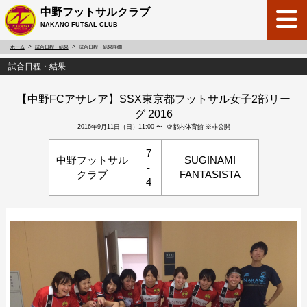
中野フットサルクラブ
NAKANO FUTSAL CLUB
ホーム
試合日程・結果
試合日程・結果詳細
試合日程・結果
【中野FCアサレア】SSX東京都フットサル女子2部リー
グ 2016
2016年9月11日（日）11:00 〜 ＠都内体育館 ※非公開
7
中野フットサル
SUGINAMI
-
クラブ
FANTASISTA
4