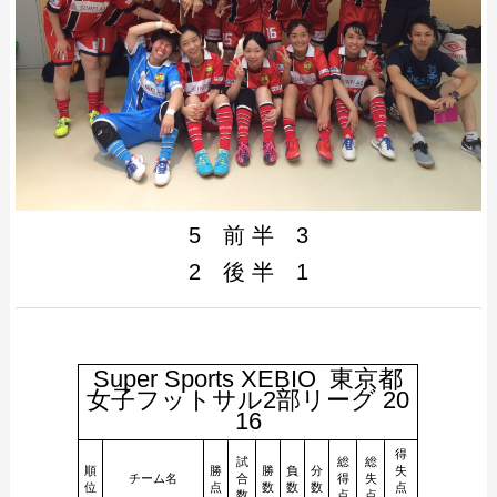
5 前 半 3
2 後 半 1
Super Sports XEBIO 東京都
女子フットサル2部リーグ 20
16
得
試
総
総
順
勝
勝
負
分
失
チーム名
合
得
失
位
点
数
数
数
点
数
点
点