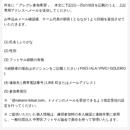
件名に『 アレグレ参加希望 』、本文に下記(1)～(5)の項目を記載のうえ、上記
専用アドレスへメールを送信してください。
お申込みメール確認後、チーム代表の朝長 ( ともなが ) より詳細を返信させて
いただきます。
(1) 氏名 | ふりがな
(2) 性別
(3) フットサル経験の有無
※経験者の場合はポジションをご記載ください ( FIXO / ALA / PIVO / GOLEIRO
)
(4) 連絡先 ( 携帯電話番号 | LINE IDまたはメールアドレス )
(5) 参加希望日
※ 「@nakano-futsal.com」ドメインのメールを受信できるよう指定受信の設
定を行ってください。
※ ご提供いただいた個人情報は、練習参加時の本人確認と連絡作業に使用
し、一般社団法人 中野区フットサル協会で責任を持って管理いたします。