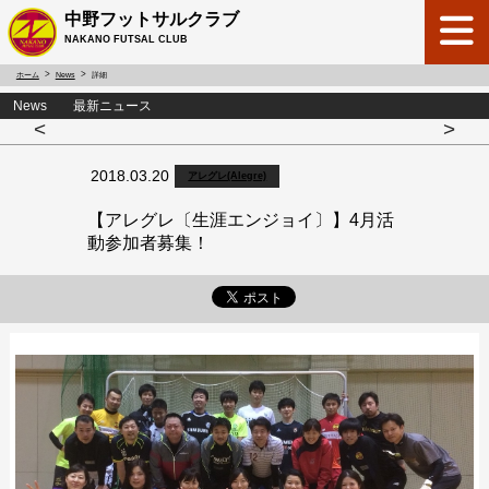
中野フットサルクラブ
NAKANO FUTSAL CLUB
ホーム
News
詳細
News 最新ニュース
<
>
2018.03.20
アレグレ(Alegre)
【アレグレ〔生涯エンジョイ〕】4月活
動参加者募集！