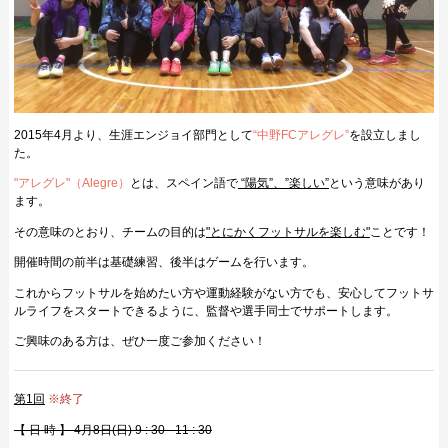
2015年4月より、生涯エンジョイ部門として
“中野FCアレグレ”
を設立しまし
た。
"
アレグレ
"（
Alegre
）
とは、スペイン語で
“陽気”、”楽しい”
という意味があり
ます。
その意味のとおり、チームの目的は
"とにかくフットサルを楽しむ"
ことです！
開催時間の前半は基礎練習、後半はゲームを行います。
これからフットサルを始めたい方や運動経験がない方でも、安心してフットサ
ルライフをスタートできるように、監督や選手同士でサポートします。
ご興味のある方は、ぜひ一度ご参加ください！
第1回
※終了
【 日 時 】 4月8日(日) 9 : 30 - 11 : 30