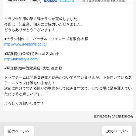
クラブ告知用の第２弾チラシが完成しました。
今回は下記企業、個人にご協力いただきました。
どうもありがとうございます！
●チラシ制作:ユニバーサル・フェローズ有限会社 様
http://www.u-fellows.co.jp/
●写真提供(公式戦):Futsal Style 様
http://futsalstyle.com/
●写真提供(中野駅周辺):大塩 雅彦 様
トップチームは開幕２連敗と結果がついてきていませんが、下を向いている選
手・スタッフは誰もいません！
次節に向けてできる限りの準備をして臨みますので、ぜひ会場に足を運んでい
ただけると嬉しいです。
よろしくお願いします！
更新日:2014年6月12日12時00分
前のページへ
次のページヘ