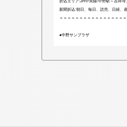
折込エリア:JR中央線/中野駅～吉祥
新聞折込:朝日、毎日、読売、日経、
＝＝＝＝＝＝＝＝＝＝＝＝＝＝＝＝＝
●中野サンプラザ