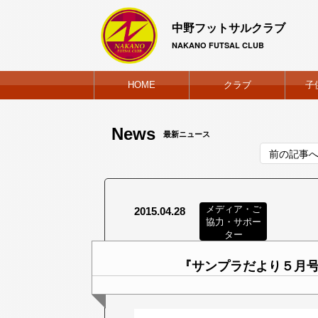
中野フットサルクラブ
NAKANO FUTSAL CLUB
HOME
クラブ
子
News
最新ニュース
前の記事
メディア・ご
2015.04.28
協力・サポー
ター
『サンプラだより５月